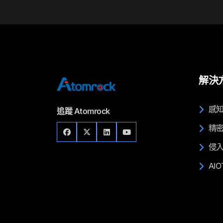
解決
感
追蹤 Atomrock
精
侵
AI