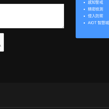
感知警戒
精密檢測
侵入防禦
AIOT 智慧