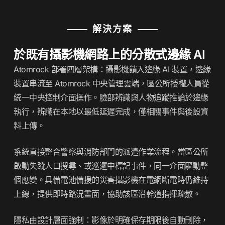
解決方案
於既有攝影機網路上的分散式邊緣 AI
Atomrock 部署四層架構：攝影機饋入邊緣 AI 裝置，邊緣
裝置串流至 Atomrock 中央管理雲端，區公所授權人員從
統一中央控制介面操作。臉部辨識與人物追蹤推論於邊緣
執行，辨識在本地以最低延遲完成，僅相關事件與後設資
料上傳。
系統直接整合警察與消防部門的派遣作業流程。當區公所
啟動失蹤人口搜尋、或巡邏中標記事件，同一介面驅動整
個應變。具備電池備援的災害攝影機在電網斷電時仍維持
上線，提供即時路況畫面，協助該區沿幹道指揮疏散。
隱私由設計層面強制：影像於明確保存期限後自動刪除，