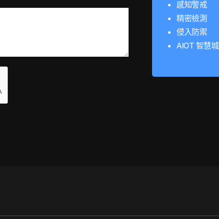
感知警戒
精密檢測
侵入防禦
AIOT 智慧