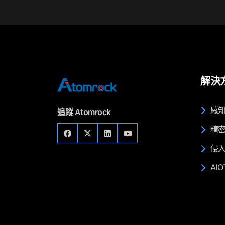
解決
感
追蹤 Atomrock
精
侵
AI